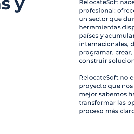
s y
RelocateSoft nac
profesional: ofre
un sector que du
herramientas dispe
países y acumular
internacionales, d
programar, crear, 
construir solucion
RelocateSoft no es
proyecto que nos
mejor sabemos hac
transformar las 
proceso más claro