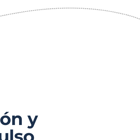
ión y
ulso